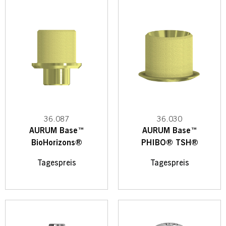
36.087
36.030
AURUM Base™
AURUM Base™
BioHorizons®
PHIBO® TSH®
Tagespreis
Tagespreis