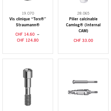
19.070
28.065
Vis clinique “Torx®”
Pilier calcinable
Straumann®
Camlog® (Internal
CAM)
CHF
14.60
–
CHF
124.80
CHF
33.00