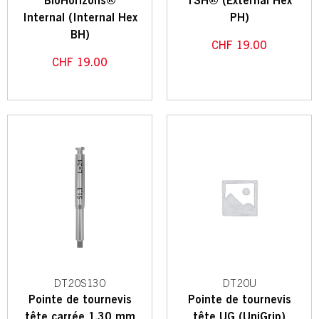
BioHorizons®
TSH® (External Hex
Internal (Internal Hex
PH)
BH)
CHF
19.00
CHF
19.00
DT20S130
DT20U
Pointe de tournevis
Pointe de tournevis
tête carrée 1.30 mm
tête UG (UniGrip)