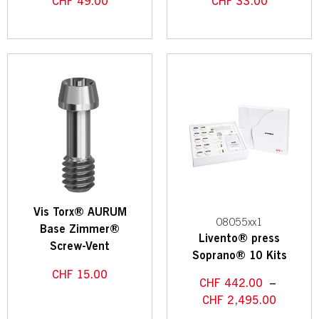
CHF
49.00
CHF
33.00
Vis Torx® AURUM
08055xx1
Base Zimmer®
Livento® press
Screw-Vent
Soprano® 10 Kits
CHF
15.00
CHF
442.00
–
CHF
2,495.00