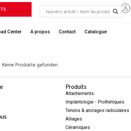
ITS
ad Center
A propos
Contact
Catalogue
Keine Produkte gefunden
se
Produits
Attachements
Implantologie - Prothétiques
Tenons & ancrages radiculaires
ous
Alliages
Céramiques