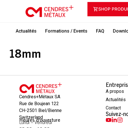
SHOP PRODU
Actualités
Formations / Events
FAQ
Downlo
18mm
Entrepri
A propos
Cendres+Métaux SA
Actualités
Rue de Boujean 122
Contact
CH-2501 Biel/Bienne
Suivez-n
Switzerland
Heures d'ouverture
Lundi – Vendredi