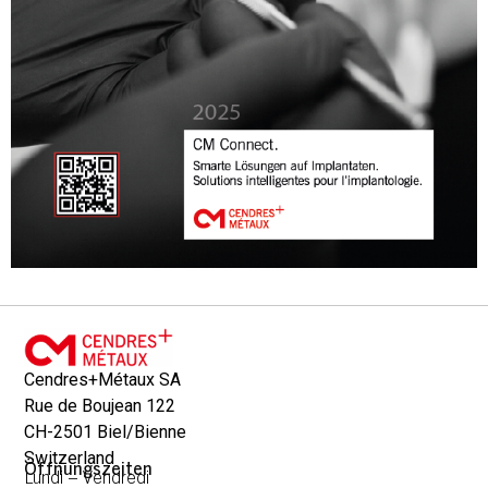
Cendres+Métaux SA
Rue de Boujean 122
CH-2501 Biel/Bienne
Switzerland
Öffnungszeiten
Lundi – Vendredi