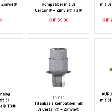
– Zimvie®
kompatibel mit 3i
mit 3i
Certain® – Zimvie® T3®
0
CHF
59.00
CHF
2
analog
AURU
15.014
it 3i
mit 3i
Titanbasis kompatibel mit
vie® T3®
3i Certain® – Zimvie®