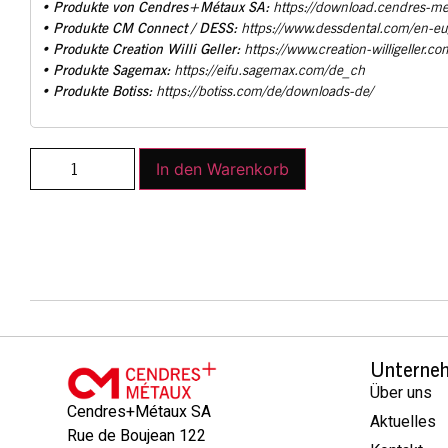
Produkte von Cendres+Métaux SA:
•
https://download.cendres-m
Produkte CM Connect / DESS:
•
https://www.dessdental.com/en-e
Produkte Creation Willi Geller:
•
https://www.creation-willigeller.co
Produkte Sagemax:
•
https://eifu.sagemax.com/de_ch
Produkte Botiss:
•
https://botiss.com/de/downloads-de/
In den Warenkorb
Unterne
Über uns
Cendres+Métaux SA
Aktuelles
Rue de Boujean 122