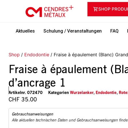
SHOP PRODU
Aktuelles
Schulung / Veranstaltungen
FAQ
Shop
/
Endodontie
/ Fraise à épaulement (Blanc) Grand
Fraise à épaulement (Bl
d’ancrage 1
Artikelnr.
072470
Kategorien
Wurzelanker
,
Endodontie
,
Rote
CHF
35.00
Gebrauchsanweisungen
Alle aktuellen technischen Daten und Gebrauchsanweisungen finden