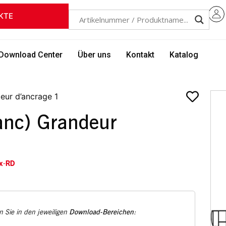
KTE
Download Center
Über uns
Kontakt
Katalog
eur d’ancrage 1
anc) Grandeur
x-RD
Download-Bereichen
 Sie in den jeweiligen
: