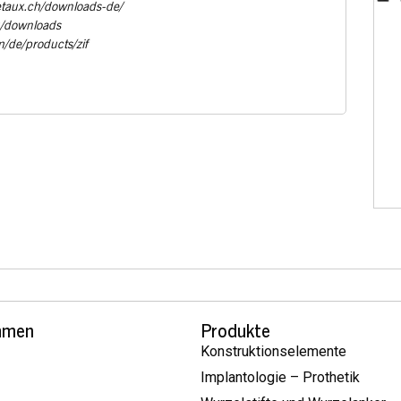
etaux.ch/downloads-de/
u/downloads
m/de/products/zif
hmen
Produkte
Konstruktionselemente
Implantologie – Prothetik