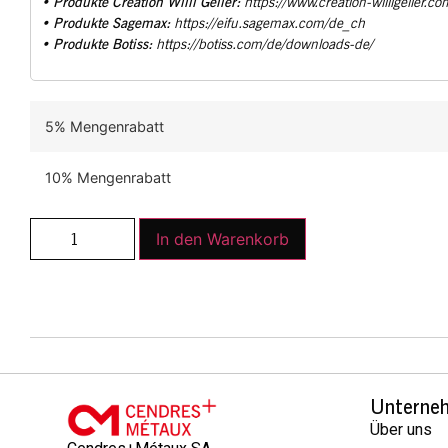
Produkte Creation Willi Geller:
•
https://www.creation-willigeller.co
Produkte Sagemax:
•
https://eifu.sagemax.com/de_ch
Produkte Botiss:
•
https://botiss.com/de/downloads-de/
5% Mengenrabatt
10% Mengenrabatt
In den Warenkorb
Unterne
Über uns