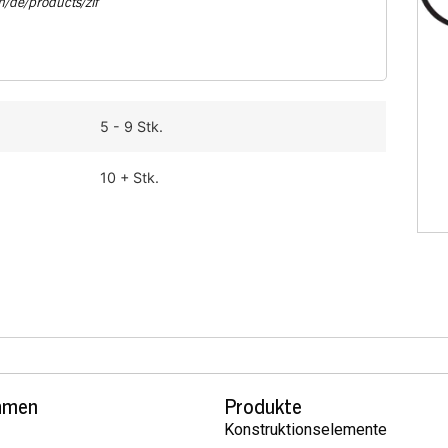
m/de/products/zif
5 - 9
10 +
hmen
Produkte
Konstruktionselemente