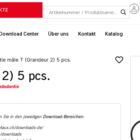
KTE
Download Center
Über uns
Kontakt
Katalog
tie mâle T (Grandeur 2) 5 pcs.
 2) 5 pcs.
ndodontie
Download-Bereichen
 Sie in den jeweiligen
:
etaux.ch/downloads-de/
u/downloads