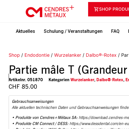
SHOP PRODU
Aktuelles
Schulung / Veranstaltungen
FAQ
Shop
/
Endodontie
/
Wurzelanker
/
Dalbo®-Rotex
/ Par
Partie mâle T (Grandeur
Artikelnr.
051870
Kategorien
Wurzelanker
,
Dalbo®-Rotex
,
E
CHF
85.00
Gebrauchsanweisungen
Alle aktuellen technischen Daten und Gebrauchsanweisungen finden
Produkte von Cendres+Métaux SA:
•
https://download.cendres-m
Produkte CM Connect / DESS:
•
https://www.dessdental.com/en-e