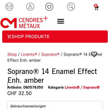
0
SHOP PRODUKTE
Shop
/
Livento® / Soprano®
/ Soprano® 14 Enamel
Effect Enh. amber
Soprano® 14 Enamel Effect
Enh. amber
Artikelnr.
080576350
Kategorie
Livento® / Soprano®
CHF
32.50
Gebrauchsanweisungen