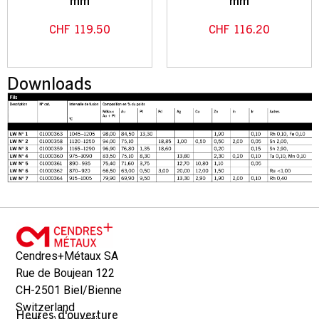
mm
mm
CHF
119.50
CHF
116.20
Downloads
Cendres+Métaux SA
Rue de Boujean 122
CH-2501 Biel/Bienne
Switzerland
Heures d'ouverture