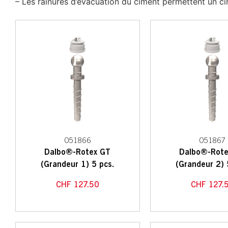
– Les rainures d’évacuation du ciment permettent un c
051866
051867
Dalbo®-Rotex GT
Dalbo®-Rote
(Grandeur 1) 5 pcs.
(Grandeur 2) 
CHF
127.50
CHF
127.