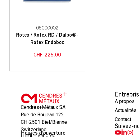
08000002
Rotex / Rotex RD / Dalbo®-
Rotex Endobox
CHF
225.00
Entrepri
A propos
Cendres+Métaux SA
Actualités
Rue de Boujean 122
Contact
CH-2501 Biel/Bienne
Suivez-n
Switzerland
Heures d'ouverture
Lundi – Vendredi