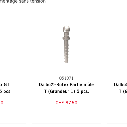
imentage sans tension
051871
x GT
Dalbo®-Rotex Partie mâle
Dalbo
5 pcs.
T (Grandeur 1) 5 pcs.
T (
50
CHF
87.50