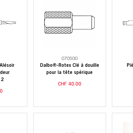
070500
Alésoir
Dalbo®-Rotex Clé à douille
Pi
ndeur
pour la tête spérique
 2
CHF
40.00
0