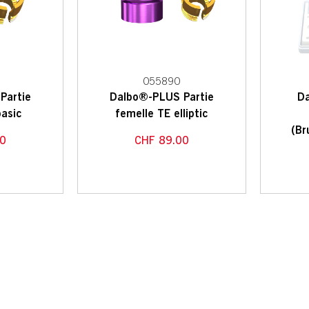
055890
Partie
Dalbo®-PLUS Partie
D
basic
femelle TE elliptic
(Br
0
CHF
89.00