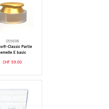
055698
bo®-Classic Partie
femelle E basic
CHF
59.00