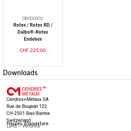
08000002
Rotex / Rotex RD /
Dalbo®-Rotex
Endobox
CHF
225.00
Downloads
Cendres+Métaux SA
Rue de Boujean 122
CH-2501 Biel/Bienne
Switzerland
Heures d'ouverture
Lundi – Vendredi