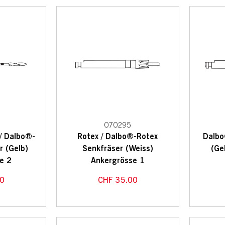
070295
 / Dalbo®-
Rotex / Dalbo®-Rotex
Dalbo
r (Gelb)
Senkfräser (Weiss)
(Ge
e 2
Ankergrösse 1
0
CHF
35.00