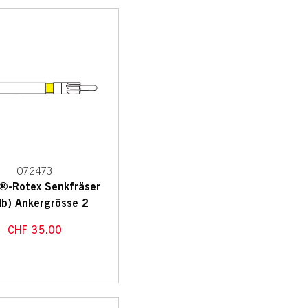
072473
®-Rotex Senkfräser
lb) Ankergrösse 2
CHF
35.00