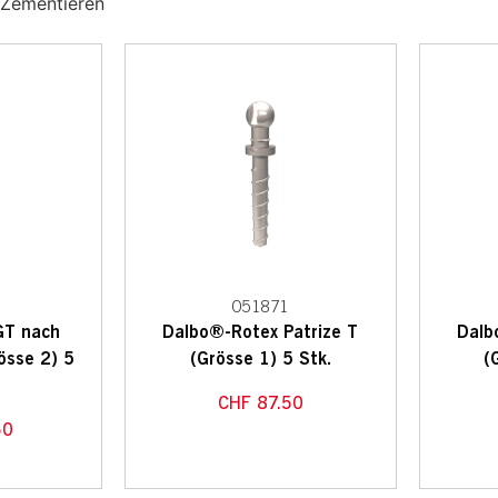
 Zementieren
051871
GT nach
Dalbo®-Rotex Patrize T
Dalb
össe 2) 5
(Grösse 1) 5 Stk.
(
CHF
87.50
50