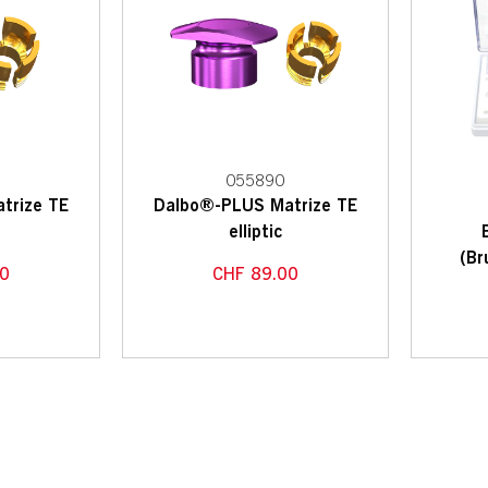
055890
trize TE
Dalbo®-PLUS Matrize TE
elliptic
(Br
0
CHF
89.00