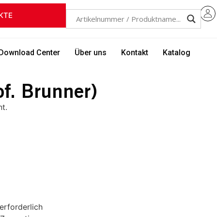
KTE
Download Center
Über uns
Kontakt
Katalog
f. Brunner)
t.
rforderlich