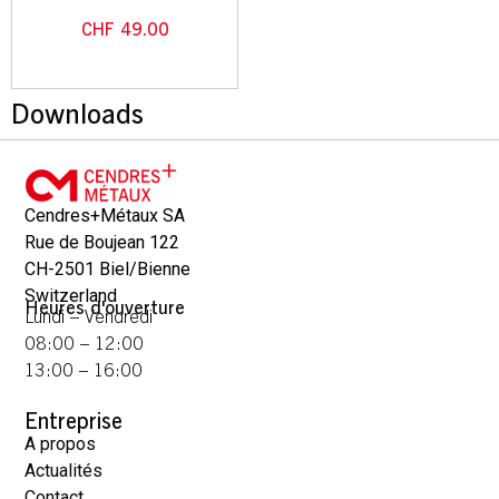
CHF
49.00
Downloads
Cendres+Métaux SA
Rue de Boujean 122
CH-2501 Biel/Bienne
Switzerland
Heures d'ouverture
Lundi – Vendredi
08:00 – 12:00
13:00 – 16:00
Entreprise
A propos
Actualités
Contact