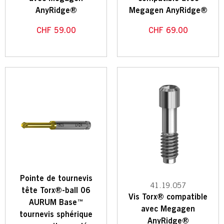
AnyRidge®
Megagen AnyRidge®
CHF
59.00
CHF
69.00
Pointe de tournevis
41.19.057
tête Torx®-ball 06
Vis Torx® compatible
AURUM Base™
avec Megagen
tournevis sphérique
AnyRidge®