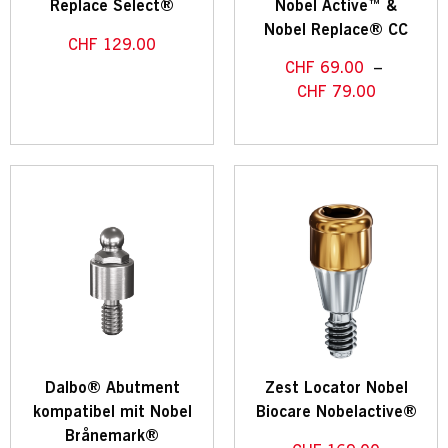
Replace Select®
Nobel Active™ &
Nobel Replace® CC
CHF
129.00
CHF
69.00
–
CHF
79.00
Dalbo® Abutment
Zest Locator Nobel
kompatibel mit Nobel
Biocare Nobelactive®
Brånemark®