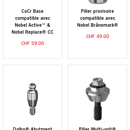
CoCr Base
Pilier provisoire
compatible avec
compatible avec
Nobel Active™ &
Nobel Brånemark®
Nobel Replace® CC
CHF
49.00
CHF
59.00
Dalbo® Abutment
Pilier Multi-unit®