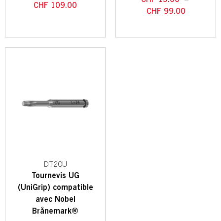
CHF
109.00
CHF
99.00
DT20U
Tournevis UG
(UniGrip) compatible
avec Nobel
Brånemark®