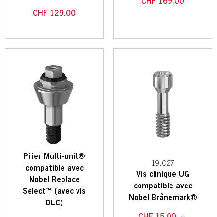
CHF
169.00
CHF
129.00
Pilier Multi-unit®
19.027
compatible avec
Vis clinique UG
Nobel Replace
compatible avec
Select™ (avec vis
Nobel Brånemark®
DLC)
CHF
15.00
–