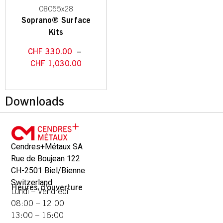
08055x28
Soprano® Surface
Kits
CHF
330.00
–
CHF
1,030.00
Downloads
Cendres+Métaux SA
Rue de Boujean 122
CH-2501 Biel/Bienne
Switzerland
Heures d'ouverture
Lundi – Vendredi
08:00 – 12:00
13:00 – 16:00