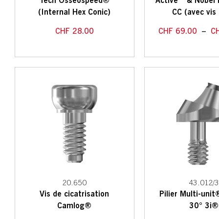
Tech Osseospeed®
Active™ & Nobel
(Internal Hex Conic)
CC (avec vis
CHF
28.00
CHF
69.00
–
C
20.650
43.012/
Vis de cicatrisation
Pilier Multi-uni
Camlog®
30° 3i®