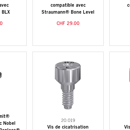
avec
compatible avec
c
 BLX
Straumann® Bone Level
0
CHF
29.00
unit®
20.019
c Nobel
Vis de cicatrisation
Vi