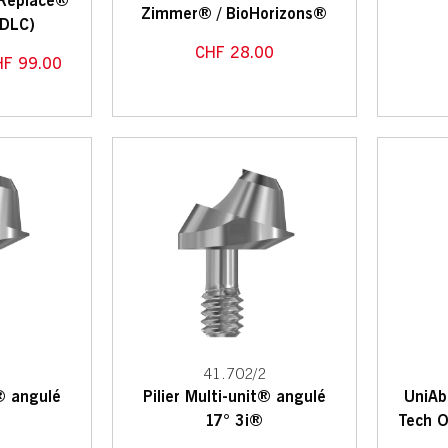
 Replace®
Zimmer® / BioHorizons®
 DLC)
CHF
28.00
HF
99.00
3
41.702/2
t® angulé
Pilier Multi-unit® angulé
UniAb
17° 3i®
Tech O