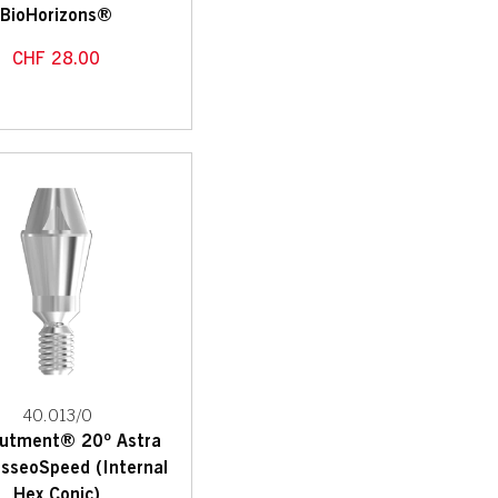
BioHorizons®
CHF
28.00
40.013/0
utment® 20º Astra
sseoSpeed (Internal
Hex Conic)