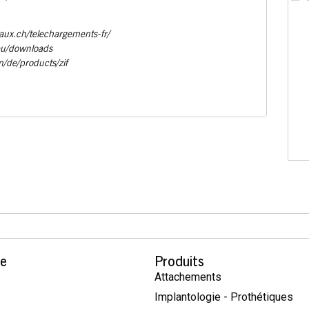
aux.ch/telechargements-fr/
eu/downloads
m/de/products/zif
se
Produits
Attachements
Implantologie - Prothétiques