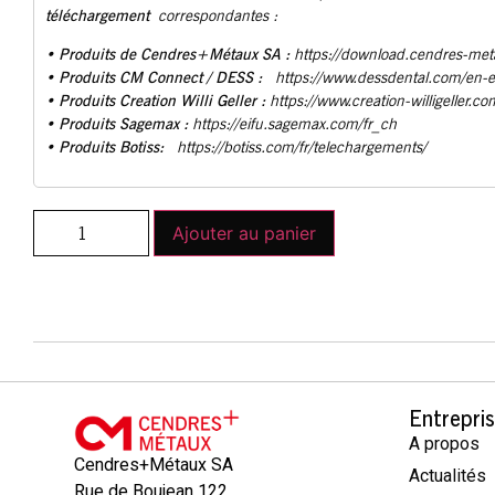
téléchargement
correspondantes :
Produits de Cendres+Métaux SA :
•
https://download.cendres-met
• Produits CM Connect / DESS :
https://www.dessdental.com/en-
Produits Creation Willi Geller :
•
https://www.creation-willigeller.co
Produits Sagemax :
•
https://eifu.sagemax.com/fr_ch
Produits Botiss:
•
https://botiss.com/fr/telechargements/
Ajouter au panier
Entrepri
A propos
Cendres+Métaux SA
Actualités
Rue de Boujean 122