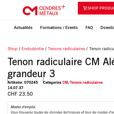
SHOP PRODU
Actualités
Formations / Events
FAQ
Downlo
Shop
/
Endodontie
/
Tenons radiculaires
/ Tenon radicu
Tenon radiculaire CM Al
grandeur 3
Artikelnr.
070245
Catégories
CM
,
Tenons radiculaires
14.07.37
CHF
23.50
Modes d’emploi
Vous trouverez toutes les données techniques et tous les modes d’