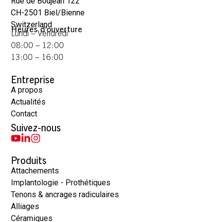
Rue de Boujean 122
CH-2501 Biel/Bienne
Switzerland
Heures d'ouverture
Lundi – Vendredi
08:00 – 12:00
13:00 – 16:00
Entreprise
A propos
Actualités
Contact
Suivez-nous
Produits
Attachements
Implantologie - Prothétiques
Tenons & ancrages radiculaires
Alliages
Céramiques