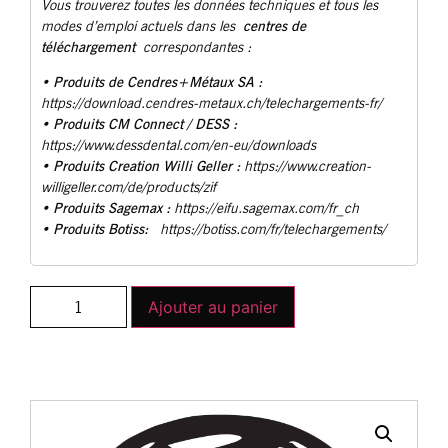
Vous trouverez toutes les données techniques et tous les
centres de
modes d’emploi actuels dans les
téléchargement
correspondantes :
Produits de Cendres+Métaux SA :
•
https://download.cendres-metaux.ch/telechargements-fr/
• Produits CM Connect / DESS :
https://www.dessdental.com/en-eu/downloads
Produits Creation Willi Geller :
•
https://www.creation-
willigeller.com/de/products/zif
Produits Sagemax :
•
https://eifu.sagemax.com/fr_ch
Produits Botiss:
•
https://botiss.com/fr/telechargements/
Ajouter au panier