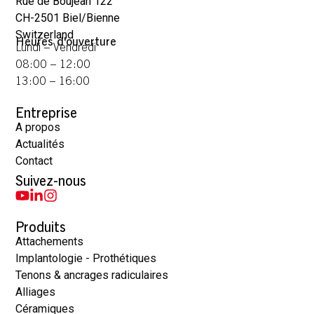
Rue de Boujean 122
CH-2501 Biel/Bienne
Switzerland
Heures d'ouverture
Lundi – Vendredi
08:00 – 12:00
13:00 – 16:00
Entreprise
A propos
Actualités
Contact
Suivez-nous
Produits
Attachements
Implantologie - Prothétiques
Tenons & ancrages radiculaires
Alliages
Céramiques