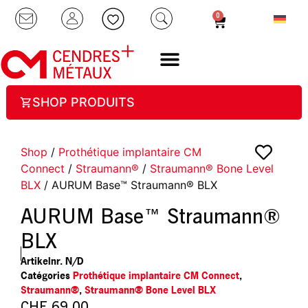
0
SHOP PRODUITS
Shop
/
Prothétique implantaire CM
Connect
/
Straumann®
/
Straumann® Bone Level
BLX
/ AURUM Base™ Straumann® BLX
AURUM Base™ Straumann®
BLX
Artikelnr.
N/D
Catégories
Prothétique implantaire CM Connect
,
Straumann®
,
Straumann® Bone Level BLX
CHF
69.00