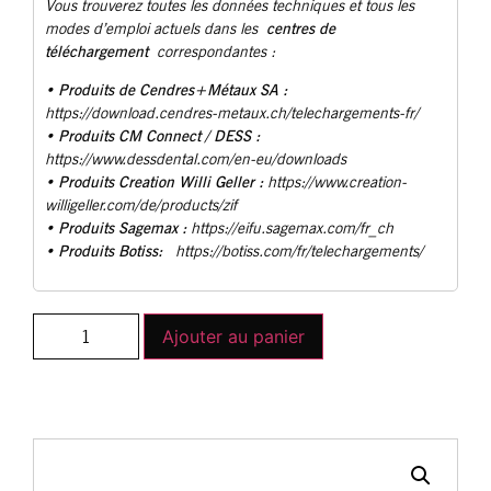
Vous trouverez toutes les données techniques et tous les
centres de
modes d’emploi actuels dans les
téléchargement
correspondantes :
Produits de Cendres+Métaux SA :
•
https://download.cendres-metaux.ch/telechargements-fr/
• Produits CM Connect / DESS :
https://www.dessdental.com/en-eu/downloads
Produits Creation Willi Geller :
•
https://www.creation-
willigeller.com/de/products/zif
Produits Sagemax :
•
https://eifu.sagemax.com/fr_ch
Produits Botiss:
•
https://botiss.com/fr/telechargements/
Ajouter au panier