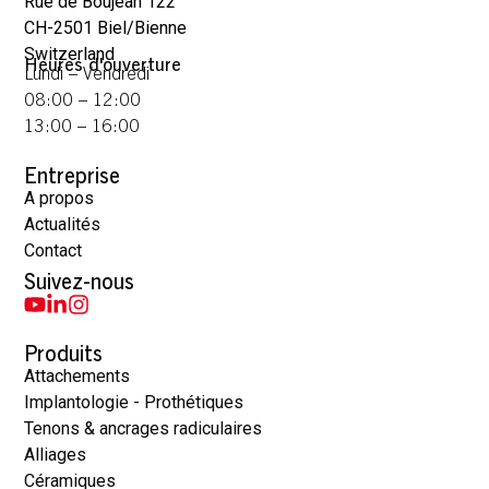
Rue de Boujean 122
CH-2501 Biel/Bienne
Switzerland
Heures d'ouverture
Lundi – Vendredi
08:00 – 12:00
13:00 – 16:00
Entreprise
A propos
Actualités
Contact
Suivez-nous
Produits
Attachements
Implantologie - Prothétiques
Tenons & ancrages radiculaires
Alliages
Céramiques