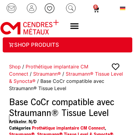
0
SHOP PRODUITS
Shop
/
Prothétique implantaire CM
Connect
/
Straumann®
/
Straumann® Tissue Level
& Synocta®
/ Base CoCr compatible avec
Straumann® Tissue Level
Base CoCr compatible avec
Straumann® Tissue Level
Artikelnr.
N/D
Catégories
Prothétique implantaire CM Connect
,
Straumann®
,
Straumann® Tissue Level & Synocta®