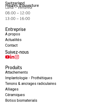
Switzerland
Heures d'ouverture
Lundi – Vendredi
08:00 – 12:00
13:00 – 16:00
Entreprise
A propos
Actualités
Contact
Suivez-nous
Produits
Attachements
Implantologie - Prothétiques
Tenons & ancrages radiculaires
Alliages
Céramiques
Botiss biomaterials