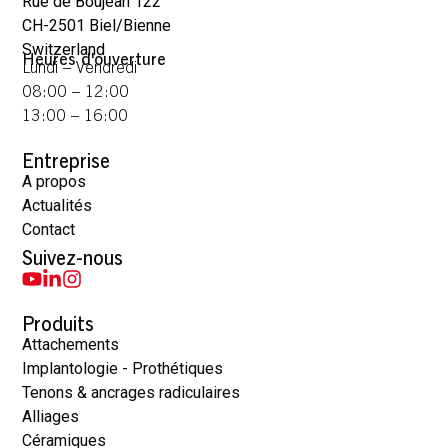
Rue de Boujean 122
CH-2501 Biel/Bienne
Switzerland
Heures d'ouverture
Lundi – Vendredi
08:00 – 12:00
13:00 – 16:00
Entreprise
A propos
Actualités
Contact
Suivez-nous
Produits
Attachements
Implantologie - Prothétiques
Tenons & ancrages radiculaires
Alliages
Céramiques