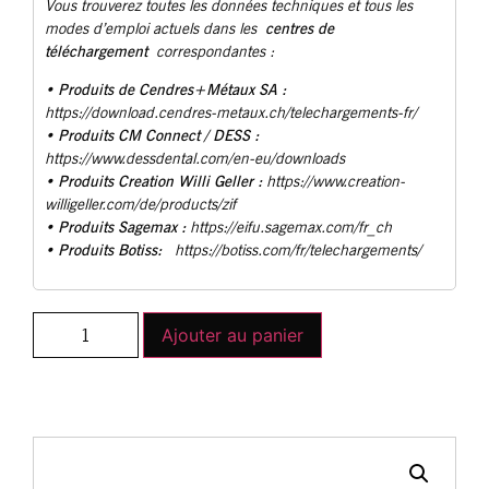
Vous trouverez toutes les données techniques et tous les
centres de
modes d’emploi actuels dans les
téléchargement
correspondantes :
Produits de Cendres+Métaux SA :
•
https://download.cendres-metaux.ch/telechargements-fr/
• Produits CM Connect / DESS :
https://www.dessdental.com/en-eu/downloads
Produits Creation Willi Geller :
•
https://www.creation-
willigeller.com/de/products/zif
Produits Sagemax :
•
https://eifu.sagemax.com/fr_ch
Produits Botiss:
•
https://botiss.com/fr/telechargements/
Ajouter au panier