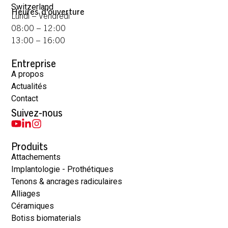
Switzerland
Heures d'ouverture
Lundi – Vendredi
08:00 – 12:00
13:00 – 16:00
Entreprise
A propos
Actualités
Contact
Suivez-nous
Produits
Attachements
Implantologie - Prothétiques
Tenons & ancrages radiculaires
Alliages
Céramiques
Botiss biomaterials