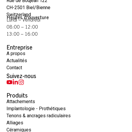
Rue de Boujean 122
CH-2501 Biel/Bienne
Switzerland
Heures d'ouverture
Lundi – Vendredi
08:00 – 12:00
13:00 – 16:00
Entreprise
A propos
Actualités
Contact
Suivez-nous
Produits
Attachements
Implantologie - Prothétiques
Tenons & ancrages radiculaires
Alliages
Céramiques