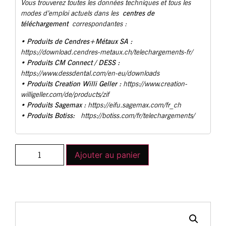
Vous trouverez toutes les données techniques et tous les
centres de
modes d’emploi actuels dans les
téléchargement
correspondantes :
Produits de Cendres+Métaux SA :
•
https://download.cendres-metaux.ch/telechargements-fr/
• Produits CM Connect / DESS :
https://www.dessdental.com/en-eu/downloads
Produits Creation Willi Geller :
•
https://www.creation-
willigeller.com/de/products/zif
Produits Sagemax :
•
https://eifu.sagemax.com/fr_ch
Produits Botiss:
•
https://botiss.com/fr/telechargements/
Ajouter au panier