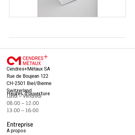
Cendres+Métaux SA
Rue de Boujean 122
CH-2501 Biel/Bienne
Switzerland
Heures d'ouverture
Lundi – Vendredi
08:00 – 12:00
13:00 – 16:00
Entreprise
A propos