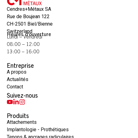
Cendres+Métaux SA
Rue de Boujean 122
CH-2501 Biel/Bienne
Switzerland
Heures d'ouverture
Lundi – Vendredi
08:00 – 12:00
13:00 – 16:00
Entreprise
A propos
Actualités
Contact
Suivez-nous
Produits
Attachements
Implantologie - Prothétiques
Tenons & ancrages radiculaires