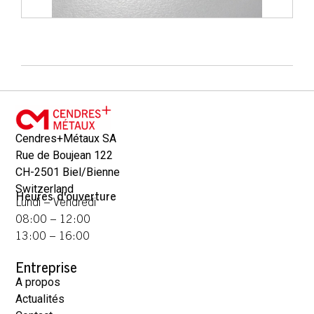
Cendres+Métaux SA
Rue de Boujean 122
CH-2501 Biel/Bienne
Switzerland
Heures d'ouverture
Lundi – Vendredi
08:00 – 12:00
13:00 – 16:00
Entreprise
A propos
Actualités