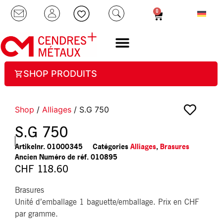
0
SHOP PRODUITS
Shop
/
Alliages
/ S.G 750
S.G 750
Artikelnr.
01000345
Catégories
Alliages
,
Brasures
010895
CHF
118.60
Brasures
Unité d’emballage 1 baguette/emballage. Prix en CHF
par gramme.