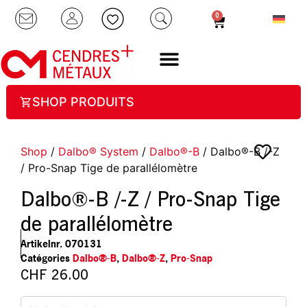
0
SHOP PRODUITS
Shop
/
Dalbo® System
/
Dalbo®-B
/ Dalbo®-B /-Z
/ Pro-Snap Tige de parallélomètre
Dalbo®-B /-Z / Pro-Snap Tige
de parallélomètre
Artikelnr.
070131
Catégories
Dalbo®-B
,
Dalbo®-Z
,
Pro-Snap
CHF
26.00