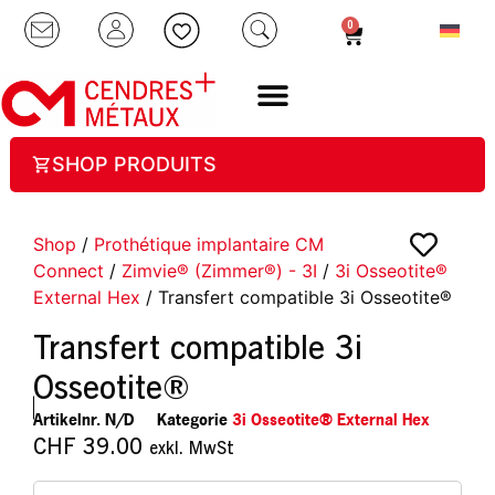
0
SHOP PRODUITS
Shop
/
Prothétique implantaire CM
Connect
/
Zimvie® (Zimmer®) - 3I
/
3i Osseotite®
External Hex
/ Transfert compatible 3i Osseotite®
Transfert compatible 3i
Osseotite®
Artikelnr.
N/D
Kategorie
3i Osseotite® External Hex
CHF
39.00
exkl. MwSt