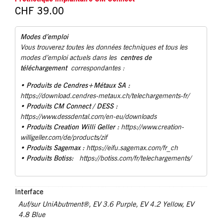
CHF
39.00
Modes d’emploi
Vous trouverez toutes les données techniques et tous les
centres de
modes d’emploi actuels dans les
téléchargement
correspondantes :
Produits de Cendres+Métaux SA :
•
https://download.cendres-metaux.ch/telechargements-fr/
• Produits CM Connect / DESS :
https://www.dessdental.com/en-eu/downloads
Produits Creation Willi Geller :
•
https://www.creation-
willigeller.com/de/products/zif
Produits Sagemax :
•
https://eifu.sagemax.com/fr_ch
Produits Botiss:
•
https://botiss.com/fr/telechargements/
Interface
Auf/sur UniAbutment®
,
EV 3.6 Purple
,
EV 4.2 Yellow
,
EV
4.8 Blue