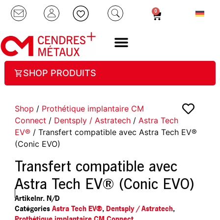
0
SHOP PRODUITS
Shop
/
Prothétique implantaire CM
Connect
/
Dentsply / Astratech
/
Astra Tech
EV®
/ Transfert compatible avec Astra Tech EV®
(Conic EVO)
Transfert compatible avec
Astra Tech EV® (Conic EVO)
Artikelnr.
N/D
Catégories
Astra Tech EV®
,
Dentsply / Astratech
,
Prothétique implantaire CM Connect