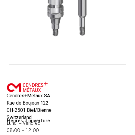
Cendres+Métaux SA
Rue de Boujean 122
CH-2501 Biel/Bienne
Switzerland
Heures d'ouverture
Lundi – Vendredi
08:00 – 12:00