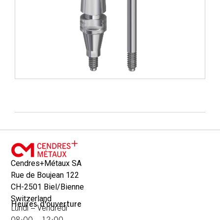
Cendres+Métaux SA
Rue de Boujean 122
CH-2501 Biel/Bienne
Switzerland
Heures d'ouverture
Lundi – Vendredi
08:00 – 12:00