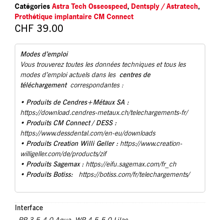
Catégories
Astra Tech Osseospeed
,
Dentsply / Astratech
,
Prothétique implantaire CM Connect
CHF
39.00
Modes d’emploi
Vous trouverez toutes les données techniques et tous les
centres de
modes d’emploi actuels dans les
téléchargement
correspondantes :
Produits de Cendres+Métaux SA :
•
https://download.cendres-metaux.ch/telechargements-fr/
• Produits CM Connect / DESS :
https://www.dessdental.com/en-eu/downloads
Produits Creation Willi Geller :
•
https://www.creation-
willigeller.com/de/products/zif
Produits Sagemax :
•
https://eifu.sagemax.com/fr_ch
Produits Botiss:
•
https://botiss.com/fr/telechargements/
Interface
RP 3.5-4.0 Aqua
,
WP 4.5-5.0 Lilac