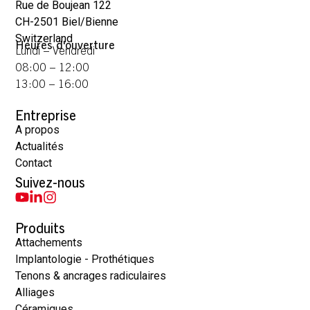
Rue de Boujean 122
CH-2501 Biel/Bienne
Switzerland
Heures d'ouverture
Lundi – Vendredi
08:00 – 12:00
13:00 – 16:00
Entreprise
A propos
Actualités
Contact
Suivez-nous
Produits
Attachements
Implantologie - Prothétiques
Tenons & ancrages radiculaires
Alliages
Céramiques