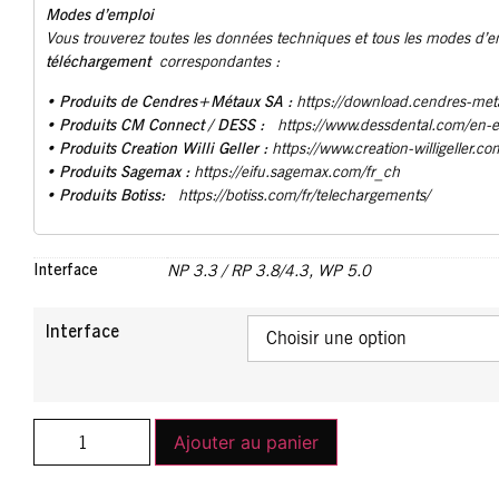
Modes d’emploi
Vous trouverez toutes les données techniques et tous les modes d’
téléchargement
correspondantes :
Produits de Cendres+Métaux SA :
•
https://download.cendres-met
• Produits CM Connect / DESS :
https://www.dessdental.com/en-
Produits Creation Willi Geller :
•
https://www.creation-willigeller.co
Produits Sagemax :
•
https://eifu.sagemax.com/fr_ch
Produits Botiss:
•
https://botiss.com/fr/telechargements/
Interface
NP 3.3 / RP 3.8/4.3
,
WP 5.0
Interface
Ajouter au panier