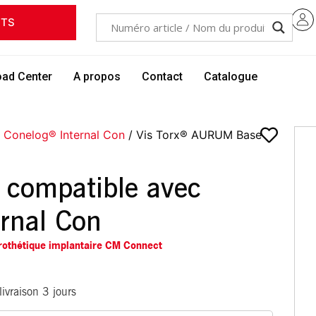
ITS
ad Center
A propos
Contact
Catalogue
/
Conelog® Internal Con
/ Vis Torx® AURUM Base
compatible avec
rnal Con
rothétique implantaire CM Connect
ivraison 3 jours