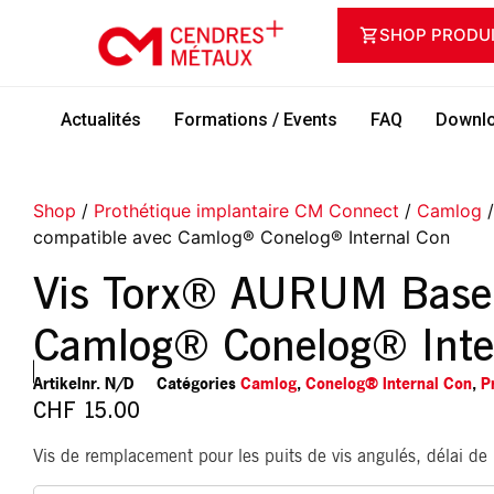
SHOP PRODU
Actualités
Formations / Events
FAQ
Downlo
Shop
/
Prothétique implantaire CM Connect
/
Camlog
compatible avec Camlog® Conelog® Internal Con
Vis Torx® AURUM Base 
Camlog® Conelog® Inte
Artikelnr.
N/D
Catégories
Camlog
,
Conelog® Internal Con
,
P
CHF
15.00
Vis de remplacement pour les puits de vis angulés, délai de l