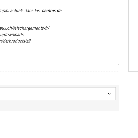
centres de
emploi actuels dans les
aux.ch/telechargements-fr/
eu/downloads
m/de/products/zif