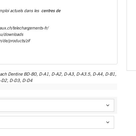
centres de
emploi actuels dans les
aux.ch/telechargements-fr/
eu/downloads
m/de/products/zif
each Dentine BD-B0
,
D-A1
,
D-A2
,
D-A3
,
D-A3.5
,
D-A4
,
D-B1
,
-D2
,
D-D3
,
D-D4