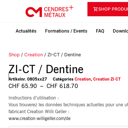
SHOP PRODU
Actualités
Formations / Events
FAQ
Downlo
Shop
/
Creation
/ ZI-CT / Dentine
ZI-CT / Dentine
Artikelnr.
0805xx27
Catégories
Creation
,
Creation ZI-CT
CHF
65.90
–
CHF
618.70
Instructions d’utilisation :
Vous trouverez les données techniques actuelles pour une uti
fabricant Creation Willi Geller :
www.creation-willigeller.com/de