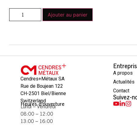
Ajouter au panier
Entrepri
A propos
Cendres+Métaux SA
Actualités
Rue de Boujean 122
Contact
CH-2501 Biel/Bienne
Suivez-n
Switzerland
Heures d'ouverture
Lundi – Vendredi
08:00 – 12:00
13:00 – 16:00