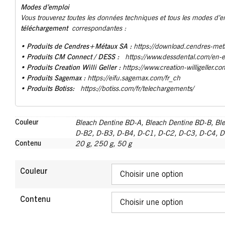
Modes d’emploi
Vous trouverez toutes les données techniques et tous les modes d’
téléchargement
correspondantes :
Produits de Cendres+Métaux SA :
•
https://download.cendres-met
• Produits CM Connect / DESS :
https://www.dessdental.com/en-
Produits Creation Willi Geller :
•
https://www.creation-willigeller.co
Produits Sagemax :
•
https://eifu.sagemax.com/fr_ch
Produits Botiss:
•
https://botiss.com/fr/telechargements/
Couleur
Bleach Dentine BD-A
,
Bleach Dentine BD-B
,
Bl
D-B2
,
D-B3
,
D-B4
,
D-C1
,
D-C2
,
D-C3
,
D-C4
,
D
Contenu
20 g
,
250 g
,
50 g
Couleur
Contenu