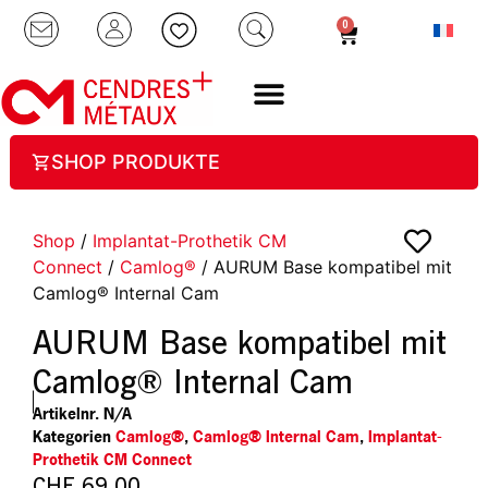
0
SHOP PRODUKTE
Shop
/
Implantat-Prothetik CM
Connect
/
Camlog®
/ AURUM Base kompatibel mit
Camlog® Internal Cam
AURUM Base kompatibel mit
Camlog® Internal Cam
Artikelnr.
N/A
Kategorien
Camlog®
,
Camlog® Internal Cam
,
Implantat-
Prothetik CM Connect
CHF
69.00