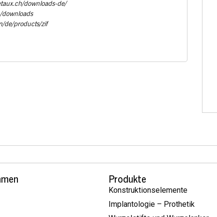
etaux.ch/downloads-de/
u/downloads
m/de/products/zif
hmen
Produkte
Konstruktionselemente
Implantologie – Prothetik