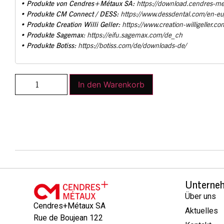
Produkte von Cendres+Métaux SA:
•
https://download.cendres-m
Produkte CM Connect / DESS:
•
https://www.dessdental.com/en-e
Produkte Creation Willi Geller:
•
https://www.creation-willigeller.co
Produkte Sagemax:
•
https://eifu.sagemax.com/de_ch
Produkte Botiss:
•
https://botiss.com/de/downloads-de/
In den Warenkorb
Unterne
Über uns
Cendres+Métaux SA
Aktuelles
Rue de Boujean 122