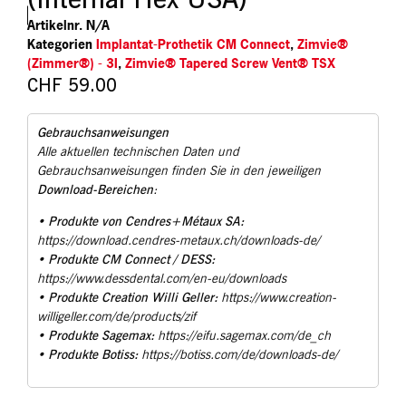
Artikelnr.
N/A
Kategorien
Implantat-Prothetik CM Connect
,
Zimvie®
(Zimmer®) - 3I
,
Zimvie® Tapered Screw Vent® TSX
CHF
59.00
Gebrauchsanweisungen
Alle aktuellen technischen Daten und
Gebrauchsanweisungen finden Sie in den jeweiligen
Download-Bereichen
:
Produkte von Cendres+Métaux SA:
•
https://download.cendres-metaux.ch/downloads-de/
Produkte CM Connect / DESS:
•
https://www.dessdental.com/en-eu/downloads
Produkte Creation Willi Geller:
•
https://www.creation-
willigeller.com/de/products/zif
Produkte Sagemax:
•
https://eifu.sagemax.com/de_ch
Produkte Botiss:
•
https://botiss.com/de/downloads-de/