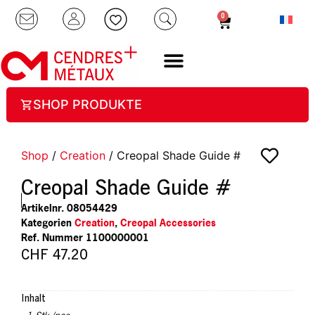
0
SHOP PRODUKTE
Shop
/
Creation
/ Creopal Shade Guide #
Creopal Shade Guide #
Artikelnr.
08054429
Kategorien
Creation
,
Creopal Accessories
1100000001
CHF
47.20
Inhalt