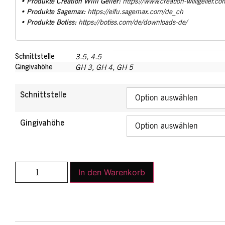
Produkte Creation Willi Geller:
•
https://www.creation-willigeller.co
Produkte Sagemax:
•
https://eifu.sagemax.com/de_ch
Produkte Botiss:
•
https://botiss.com/de/downloads-de/
Schnittstelle
3.5, 4.5
Gingivahöhe
GH 3, GH 4, GH 5
Schnittstelle
Gingivahöhe
In den Warenkorb