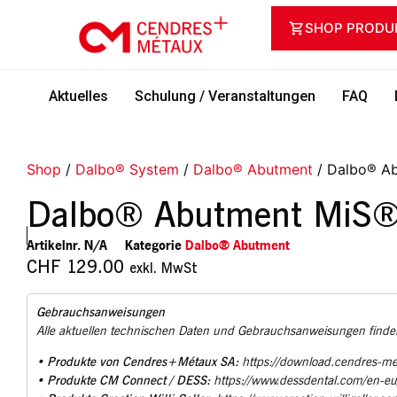
SHOP PRODU
Aktuelles
Schulung / Veranstaltungen
FAQ
Shop
/
Dalbo® System
/
Dalbo® Abutment
/ Dalbo® A
Dalbo® Abutment MiS®
Artikelnr.
N/A
Kategorie
Dalbo® Abutment
CHF
129.00
exkl. MwSt
Gebrauchsanweisungen
Alle aktuellen technischen Daten und Gebrauchsanweisungen finden
Produkte von Cendres+Métaux SA:
•
https://download.cendres-m
Produkte CM Connect / DESS:
•
https://www.dessdental.com/en-e