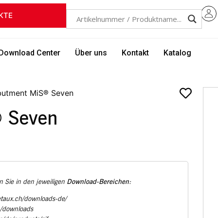
KTE
Download Center
Über uns
Kontakt
Katalog
butment MiS® Seven
 Seven
Download-Bereichen
 Sie in den jeweiligen
:
etaux.ch/downloads-de/
u/downloads