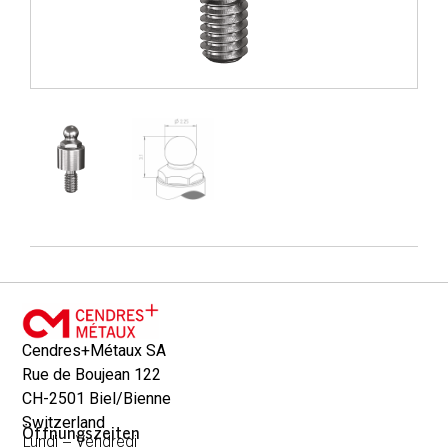
Cendres+Métaux SA
Rue de Boujean 122
CH-2501 Biel/Bienne
Switzerland
Öffnungszeiten
Lundi – Vendredi