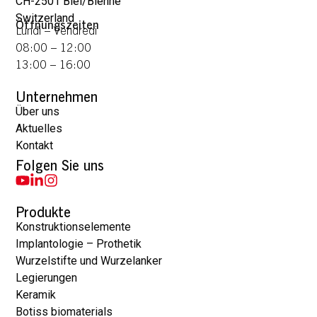
CH-2501 Biel/Bienne
Switzerland
Öffnungszeiten
Lundi – Vendredi
08:00 – 12:00
13:00 – 16:00
Unternehmen
Über uns
Aktuelles
Kontakt
Folgen Sie uns
Produkte
Konstruktionselemente
Implantologie – Prothetik
Wurzelstifte und Wurzelanker
Legierungen
Keramik
Botiss biomaterials