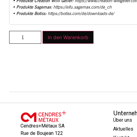
Produkte Creation Willi Geller:
•
https://www.creation-willigeller.co
Produkte Sagemax:
•
https://eifu.sagemax.com/de_ch
Produkte Botiss:
•
https://botiss.com/de/downloads-de/
In den Warenkorb
Unterne
Über uns
Cendres+Métaux SA
Aktuelles
Rue de Boujean 122