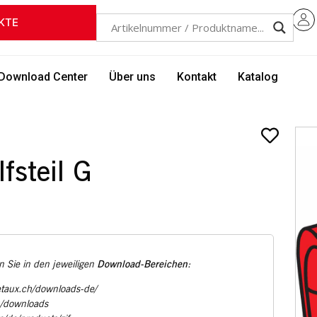
KTE
Download Center
Über uns
Kontakt
Katalog
fsteil G
Download-Bereichen
 Sie in den jeweiligen
:
etaux.ch/downloads-de/
u/downloads