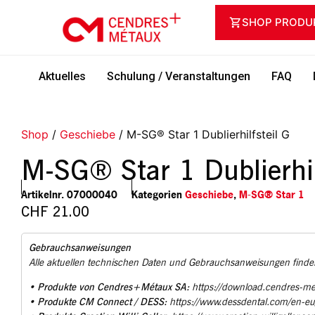
SHOP PRODU
Aktuelles
Schulung / Veranstaltungen
FAQ
Shop
/
Geschiebe
/ M-SG® Star 1 Dublierhilfsteil G
M-SG® Star 1 Dublierhil
Artikelnr.
07000040
Kategorien
Geschiebe
,
M-SG® Star 1
CHF
21.00
Gebrauchsanweisungen
Alle aktuellen technischen Daten und Gebrauchsanweisungen finden
Produkte von Cendres+Métaux SA:
•
https://download.cendres-m
Produkte CM Connect / DESS:
•
https://www.dessdental.com/en-e