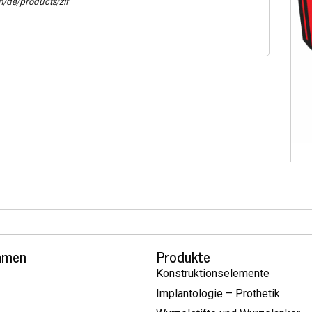
m/de/products/zif
hmen
Produkte
Konstruktionselemente
Implantologie – Prothetik