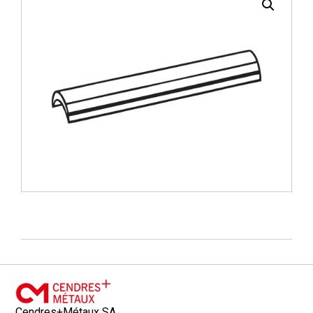
Cendres+Métaux SA