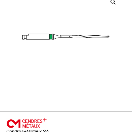
Cendres+Métaux SA