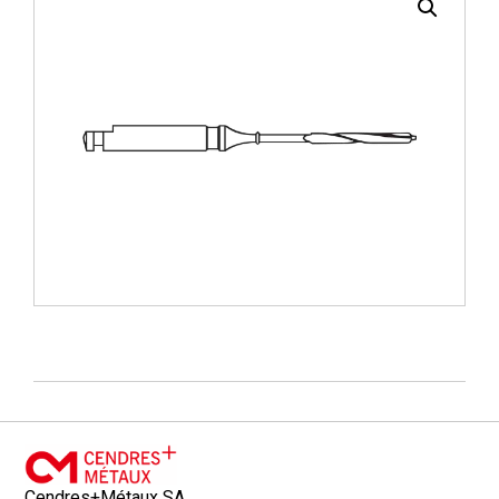
Cendres+Métaux SA