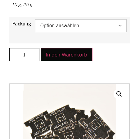
10 g
,
25 g
Packung
In den Warenkorb