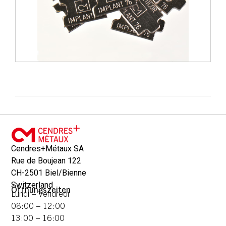
Cendres+Métaux SA
Rue de Boujean 122
CH-2501 Biel/Bienne
Switzerland
Öffnungszeiten
Lundi – Vendredi
08:00 – 12:00
13:00 – 16:00