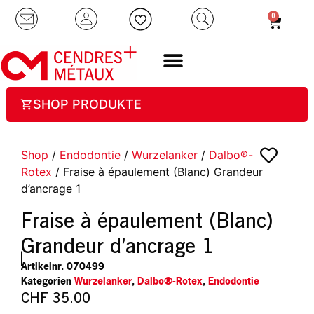
0
SHOP PRODUKTE
Shop
/
Endodontie
/
Wurzelanker
/
Dalbo®-
Rotex
/ Fraise à épaulement (Blanc) Grandeur
d’ancrage 1
Fraise à épaulement (Blanc)
Grandeur d’ancrage 1
Artikelnr.
070499
Kategorien
Wurzelanker
,
Dalbo®-Rotex
,
Endodontie
CHF
35.00