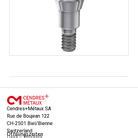
Cendres+Métaux SA
Rue de Boujean 122
CH-2501 Biel/Bienne
Switzerland
Öffnungszeiten
Lundi – Vendredi