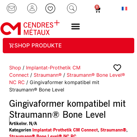
0
SHOP PRODUKTE
Shop
/
Implantat-Prothetik CM
Connect
/
Straumann®
/
Straumann® Bone Level®
NC RC
/ Gingivaformer kompatibel mit
Straumann® Bone Level
Gingivaformer kompatibel mit
Straumann® Bone Level
Artikelnr.
N/A
Kategorien
Implantat-Prothetik CM Connect
,
Straumann®
,
Straumann® Bone Level® NC RC