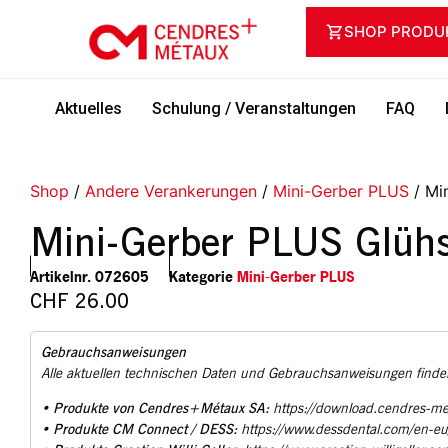
SHOP PRODU
Aktuelles
Schulung / Veranstaltungen
FAQ
Shop
/
Andere Verankerungen
/
Mini-Gerber PLUS
/ Mi
Mini-Gerber PLUS Glüh
Artikelnr.
072605
Kategorie
Mini-Gerber PLUS
CHF
26.00
Gebrauchsanweisungen
Alle aktuellen technischen Daten und Gebrauchsanweisungen finden
Produkte von Cendres+Métaux SA:
•
https://download.cendres-m
Produkte CM Connect / DESS:
•
https://www.dessdental.com/en-e