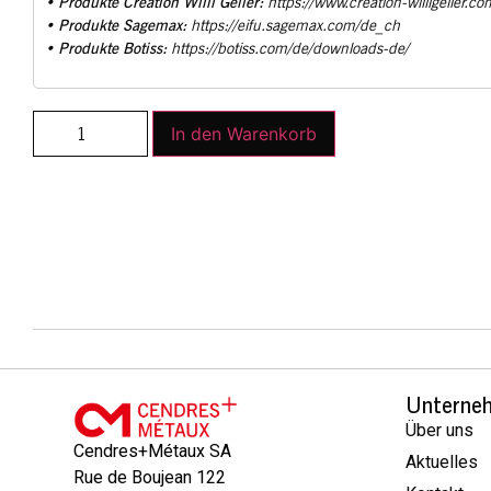
Produkte Creation Willi Geller:
•
https://www.creation-willigeller.co
Produkte Sagemax:
•
https://eifu.sagemax.com/de_ch
Produkte Botiss:
•
https://botiss.com/de/downloads-de/
In den Warenkorb
Unterne
Über uns
Cendres+Métaux SA
Aktuelles
Rue de Boujean 122