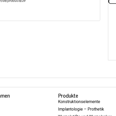
m/de/products/zif
hmen
Produkte
Konstruktionselemente
Implantologie – Prothetik