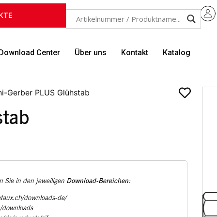
KTE
Download Center
Über uns
Kontakt
Katalog
ni-Gerber PLUS Glühstab
stab
Download-Bereichen
 Sie in den jeweiligen
:
etaux.ch/downloads-de/
u/downloads